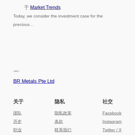
于
Market Trends
Today, we consider the investment case for the
precious…
BR Metals Pte Ltd
关于
隐私
社交
团队
隐私政策
Facebook
历史
条款
Instagram
职业
联系我们
Twitter / X