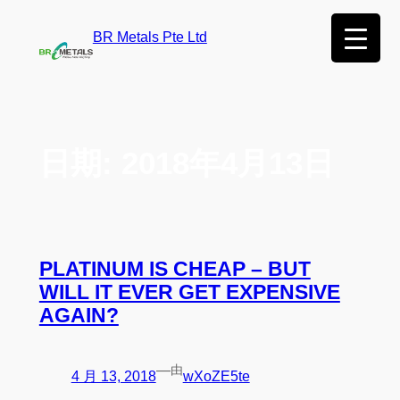
BR Metals Pte Ltd
日期:
2018年4月13日
PLATINUM IS CHEAP – BUT
WILL IT EVER GET EXPENSIVE
AGAIN?
—
由
4 月 13, 2018
wXoZE5te