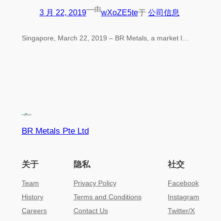
—
由
3 月 22, 2019
wXoZE5te
于
公司信息
Singapore, March 22, 2019 – BR Metals, a market l…
BR Metals Pte Ltd
关于
隐私
社交
Team
Privacy Policy
Facebook
History
Terms and Conditions
Instagram
Careers
Contact Us
Twitter/X