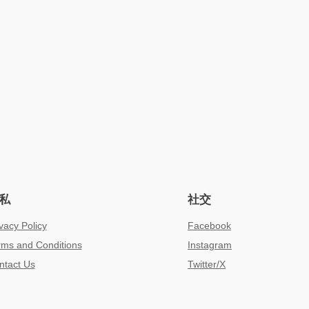
私
社交
vacy Policy
Facebook
rms and Conditions
Instagram
ntact Us
Twitter/X