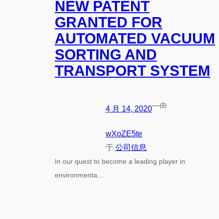
NEW PATENT
GRANTED FOR
AUTOMATED VACUUM
SORTING AND
TRANSPORT SYSTEM
—
由
4 月 14, 2020
wXoZE5te
于
公司信息
In our quest to become a leading player in
environmenta…