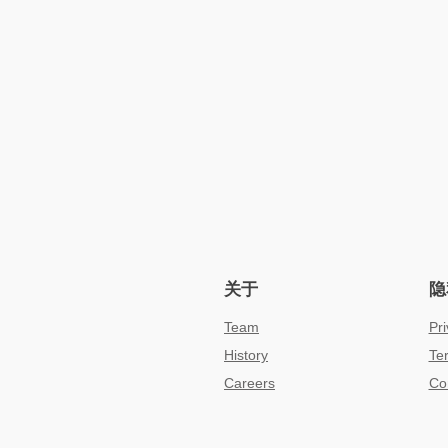
关于
隐
Team
Pri
History
Te
Careers
Co