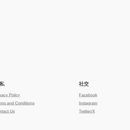
私
社交
vacy Policy
Facebook
rms and Conditions
Instagram
ntact Us
Twitter/X