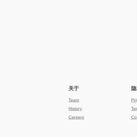
关于
隐
Team
Pri
History
Te
Careers
Co