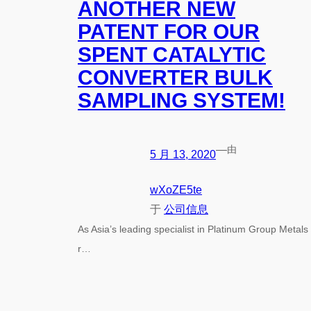
ANOTHER NEW
PATENT FOR OUR
SPENT CATALYTIC
CONVERTER BULK
SAMPLING SYSTEM!
—
由
5 月 13, 2020
wXoZE5te
于
公司信息
As Asia’s leading specialist in Platinum Group Metals
r…