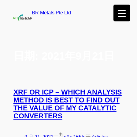
BR Metals Pte Ltd
日期:
2021年9月21日
XRF OR ICP – WHICH ANALYSIS
METHOD IS BEST TO FIND OUT
THE VALUE OF MY CATALYTIC
CONVERTERS
—
由
9 月 21, 2021
wXoZE5te
于
Articles