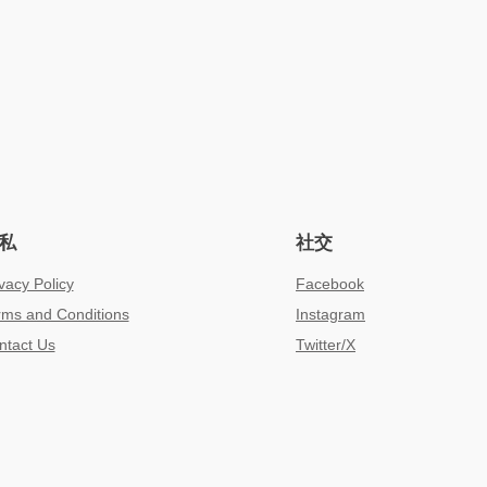
私
社交
vacy Policy
Facebook
rms and Conditions
Instagram
ntact Us
Twitter/X