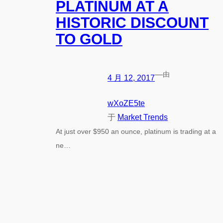
PLATINUM AT A
HISTORIC DISCOUNT
TO GOLD
—
由
4 月 12, 2017
wXoZE5te
于
Market Trends
At just over $950 an ounce, platinum is trading at a
ne…