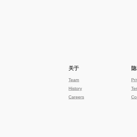
关于
隐
Team
Pri
History
Te
Careers
Co